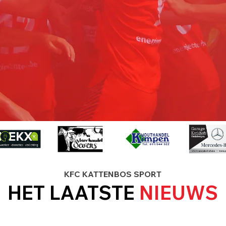
(vrij naar Marc Andries °1939 Schrijver/dichter)
UITSLAGEN
CONTACT
VOETBALKAMP ZOM
SHOP VIA TROOPER
KFC KATTENBOS SPORT
HET LAATSTE
NIEUWS