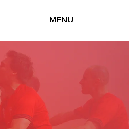
MENU
ORT
-