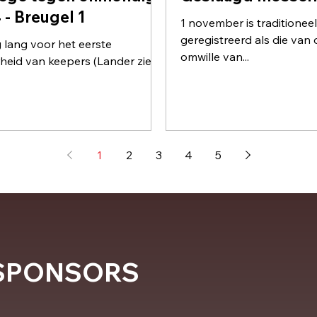
 - Breugel 1
1 november is traditionee
geregistreerd als die van ons j
g lang voor het eerste
omwille van...
rheid van keepers (Lander ziek,
1
2
3
4
5
SPONSORS