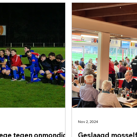
Nov 2, 2024
zege tegen onmondig
Geslaagd mossel